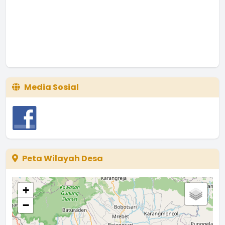
Media Sosial
Peta Wilayah Desa
+
−