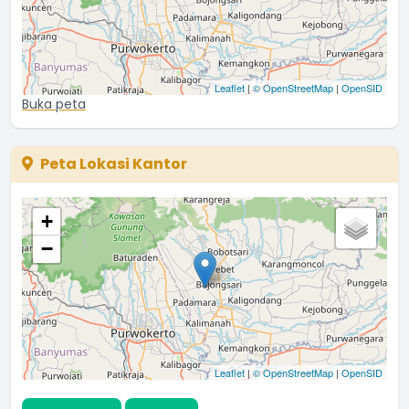
Leaflet
|
© OpenStreetMap
|
OpenSID
Buka peta
Peta Lokasi Kantor
+
−
Leaflet
|
© OpenStreetMap
|
OpenSID