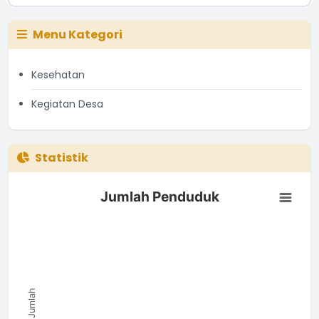
Menu Kategori
Kesehatan
Kegiatan Desa
Statistik
Jumlah Penduduk
Jumlah Penduduk
Bar chart with 0 bars.
The chart has 1 X axis displaying categories.
The chart has 1 Y axis displaying Jumlah. Data ranges from 0 
Jumlah