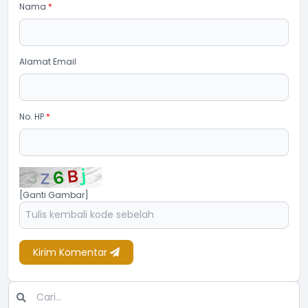
Nama
*
Alamat Email
No. HP
*
[Ganti Gambar]
Kirim Komentar