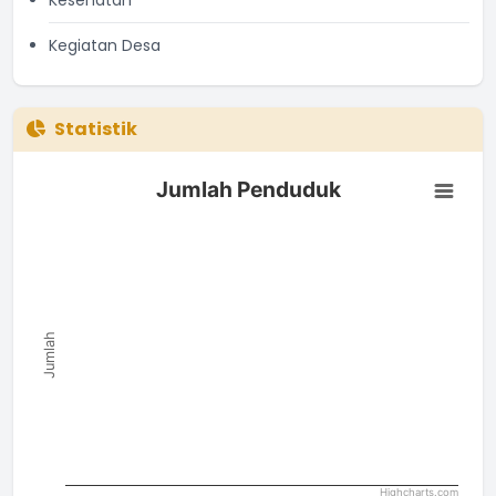
Kesehatan
Kegiatan Desa
Statistik
Jumlah Penduduk
Jumlah Penduduk
Bar chart with 0 bars.
The chart has 1 X axis displaying categories.
The chart has 1 Y axis displaying Jumlah. Data ranges from 0 
Jumlah
Highcharts.com