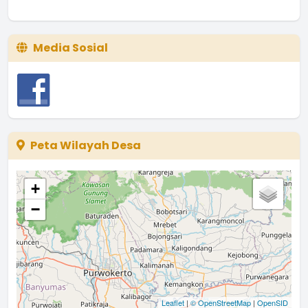
Media Sosial
Peta Wilayah Desa
+
−
Leaflet
|
© OpenStreetMap
|
OpenSID