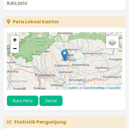
Buka peta
Peta Lokasi Kantor
+
−
Leaflet
|
© OpenStreetMap
|
OpenSID
Buka Peta
Detail
Statistik Pengunjung